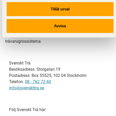
Tillåt urval
Svenskt Trä representerar svensk sågverksindustri
och är en del av branschorganisationen
Skogsindustrierna. Svenskt Trä företräder också
Avvisa
svensk limträ-, KL-trä- och förpackningsindustri samt
har ett nära samarbete med svensk bygghandel och
trävarugrossisterna.
Svenskt Trä
Besöksadress: Storgatan 19
Postadress: Box 55525, 102 04 Stockholm
Telefon:
08 - 762 72 60
info@svenskttra.se
Följ Svenskt Trä här: