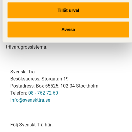
Tillåt urval
Svenskt Trä representerar svensk sågverksindustri
och är en del av branschorganisationen
Skogsindustrierna. Svenskt Trä företräder också
Avvisa
svensk limträ-, KL-trä- och förpackningsindustri samt
har ett nära samarbete med svensk bygghandel och
trävarugrossisterna.
Svenskt Trä
Besöksadress: Storgatan 19
Postadress: Box 55525, 102 04 Stockholm
Telefon:
08 - 762 72 60
info@svenskttra.se
Följ Svenskt Trä här: