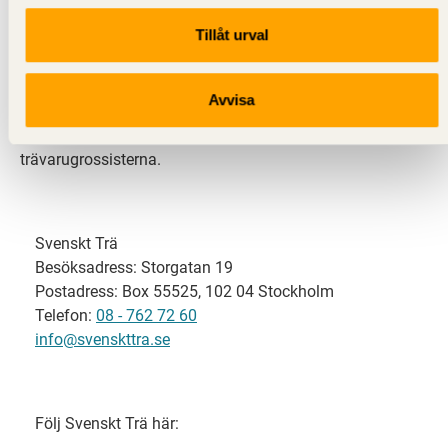
Tillåt urval
Svenskt Trä representerar svensk sågverksindustri
och är en del av branschorganisationen
Skogsindustrierna. Svenskt Trä företräder också
Avvisa
svensk limträ-, KL-trä- och förpackningsindustri samt
har ett nära samarbete med svensk bygghandel och
trävarugrossisterna.
Svenskt Trä
Besöksadress: Storgatan 19
Postadress: Box 55525, 102 04 Stockholm
Telefon:
08 - 762 72 60
info@svenskttra.se
Följ Svenskt Trä här: