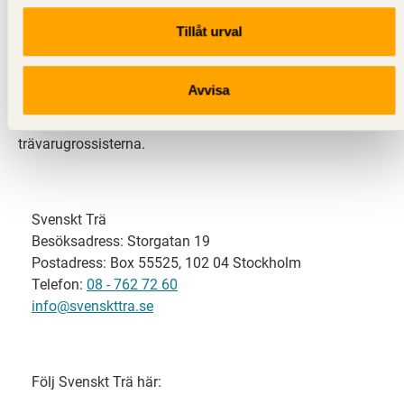
Tillåt urval
Svenskt Trä representerar svensk sågverksindustri
och är en del av branschorganisationen
Skogsindustrierna. Svenskt Trä företräder också
Avvisa
svensk limträ-, KL-trä- och förpackningsindustri samt
har ett nära samarbete med svensk bygghandel och
trävarugrossisterna.
Svenskt Trä
Besöksadress: Storgatan 19
Postadress: Box 55525, 102 04 Stockholm
Telefon:
08 - 762 72 60
info@svenskttra.se
Följ Svenskt Trä här: