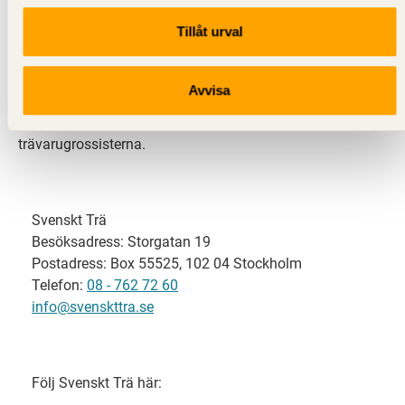
Tillåt urval
Svenskt Trä representerar svensk sågverksindustri
och är en del av branschorganisationen
Skogsindustrierna. Svenskt Trä företräder också
Avvisa
svensk limträ-, KL-trä- och förpackningsindustri samt
har ett nära samarbete med svensk bygghandel och
trävarugrossisterna.
Svenskt Trä
Besöksadress: Storgatan 19
Postadress: Box 55525, 102 04 Stockholm
Telefon:
08 - 762 72 60
info@svenskttra.se
Följ Svenskt Trä här: