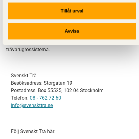
Tillåt urval
Svenskt Trä representerar svensk sågverksindustri
och är en del av branschorganisationen
Skogsindustrierna. Svenskt Trä företräder också
Avvisa
svensk limträ-, KL-trä- och förpackningsindustri samt
har ett nära samarbete med svensk bygghandel och
trävarugrossisterna.
Svenskt Trä
Besöksadress: Storgatan 19
Postadress: Box 55525, 102 04 Stockholm
Telefon:
08 - 762 72 60
info@svenskttra.se
Följ Svenskt Trä här: