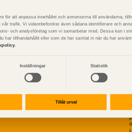
P
är svensk sågverksnärings
i
e för att anpassa innehållet och annonserna till användarna, tillh
t beskriva träprodukter och deras
vår trafik. Vi vidarebefordrar även sådana identifierare och anna
nnons- och analysföretag som vi samarbetar med. Dessa kan i sin
har tillhandahållit eller som de har samlat in när du har använ
kpolicy
.
Inställningar
Statistik
Tillåt urval
V
p
G
L