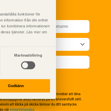
renumerera på Svenskt Träs
nformationsutskick!
andahålla funktioner för
n information från din enhet
 tur kombinera informationen
t deras tjänster. Läs mer om
Marknadsföring
Godkänn
i värnar om personlig integritet vilket innebär att dina
ersonuppgifter alltid hanteras på ett ansvarsfullt sätt.
enom att klicka på skicka lämnar du ditt samtycke.
äs vår
integritetspolicy.