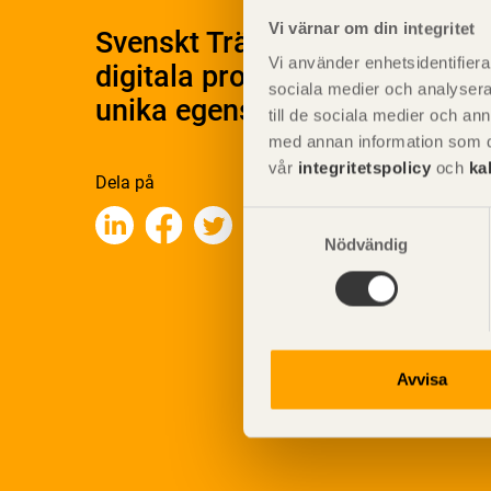
Vi värnar om din integritet
Svenskt Träs Produktkatalog 
Vi använder enhetsidentifierar
digitala produktkatalog för at
sociala medier och analysera 
unika egenskaper.
till de sociala medier och a
med annan information som du 
vår
integritetspolicy
och
ka
Dela på
Samtyckesval
Nödvändig
Avvisa