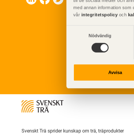
till de sociala medier och a
med annan information som du 
vår
integritetspolicy
och
ka
Samtyckesval
Nödvändig
Avvisa
Svenskt Trä sprider kunskap om trä, träprodukter