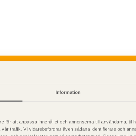
P
är svensk sågverksnärings
i
t beskriva träprodukter och deras
Information
e för att anpassa innehållet och annonserna till användarna, tillh
vår trafik. Vi vidarebefordrar även sådana identifierare och anna