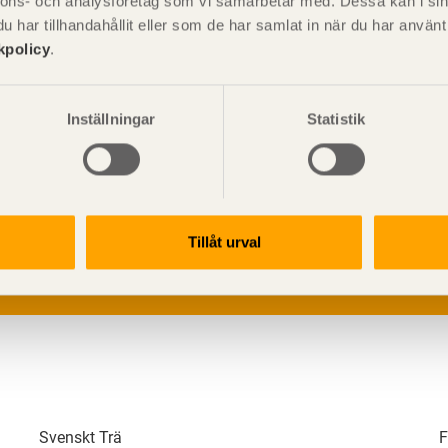
nnons- och analysföretag som vi samarbetar med. Dessa kan i sin
har tillhandahållit eller som de har samlat in när du har använ
kpolicy
.
Inställningar
Statistik
V
p
G
L
Tillåt urval
Svenskt Trä
F