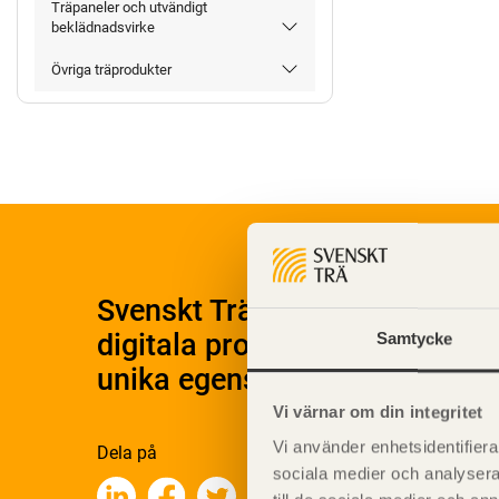
Träpaneler och utvändigt
beklädnadsvirke
Övriga träprodukter
Svenskt Träs Produktkatalog 
digitala produktkatalog för at
Samtycke
unika egenskaper.
Vi värnar om din integritet
Vi använder enhetsidentifierar
Dela på
sociala medier och analysera 