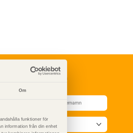
renumerera på Svenskt Träs
nformationsutskick!
Om
andahålla funktioner för
n information från din enhet