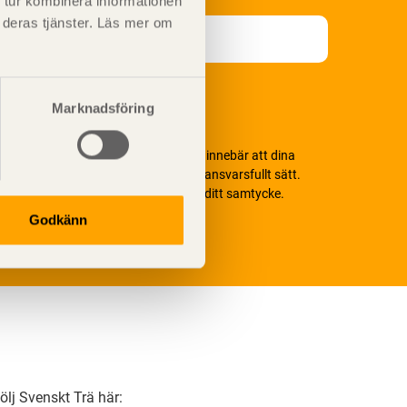
 tur kombinera informationen
t deras tjänster. Läs mer om
Marknadsföring
i värnar om personlig integritet vilket innebär att dina
ersonuppgifter alltid hanteras på ett ansvarsfullt sätt.
enom att klicka på skicka lämnar du ditt samtycke.
äs vår
integritetspolicy.
Godkänn
ölj Svenskt Trä här: