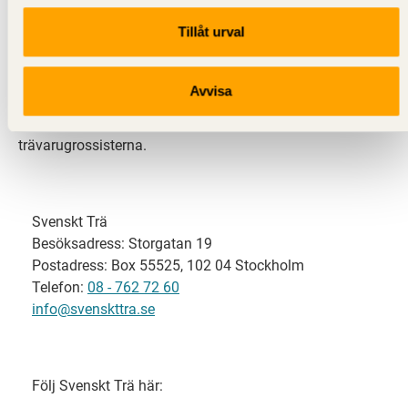
Tillåt urval
Svenskt Trä representerar svensk sågverksindustri
och är en del av branschorganisationen
Skogsindustrierna. Svenskt Trä företräder också
Avvisa
svensk limträ-, KL-trä- och förpackningsindustri samt
har ett nära samarbete med svensk bygghandel och
trävarugrossisterna.
Svenskt Trä
Besöksadress: Storgatan 19
Postadress: Box 55525, 102 04 Stockholm
Telefon:
08 - 762 72 60
info@svenskttra.se
Följ Svenskt Trä här: