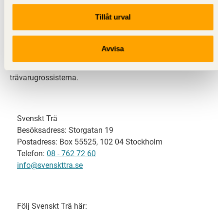
Tillåt urval
Svenskt Trä representerar svensk sågverksindustri
och är en del av branschorganisationen
Skogsindustrierna. Svenskt Trä företräder också
Avvisa
svensk limträ-, KL-trä- och förpackningsindustri samt
har ett nära samarbete med svensk bygghandel och
trävarugrossisterna.
Svenskt Trä
Besöksadress: Storgatan 19
Postadress: Box 55525, 102 04 Stockholm
Telefon:
08 - 762 72 60
info@svenskttra.se
Följ Svenskt Trä här: