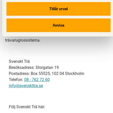
Tillåt urval
Svenskt Trä representerar svensk sågverksindustri
och är en del av branschorganisationen
Skogsindustrierna. Svenskt Trä företräder också
Avvisa
svensk limträ-, KL-trä- och förpackningsindustri samt
har ett nära samarbete med svensk bygghandel och
trävarugrossisterna.
Svenskt Trä
Besöksadress: Storgatan 19
Postadress: Box 55525, 102 04 Stockholm
Telefon:
08 - 762 72 60
info@svenskttra.se
Följ Svenskt Trä här: