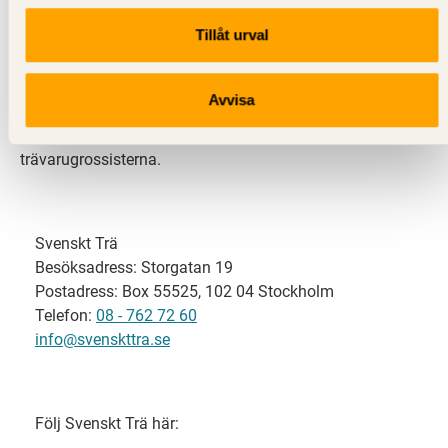
Tillåt urval
Svenskt Trä representerar svensk sågverksindustri
och är en del av branschorganisationen
Skogsindustrierna. Svenskt Trä företräder också
Avvisa
svensk limträ-, KL-trä- och förpackningsindustri samt
har ett nära samarbete med svensk bygghandel och
trävarugrossisterna.
Svenskt Trä
Besöksadress: Storgatan 19
Postadress: Box 55525, 102 04 Stockholm
Telefon:
08 - 762 72 60
info@svenskttra.se
Följ Svenskt Trä här: