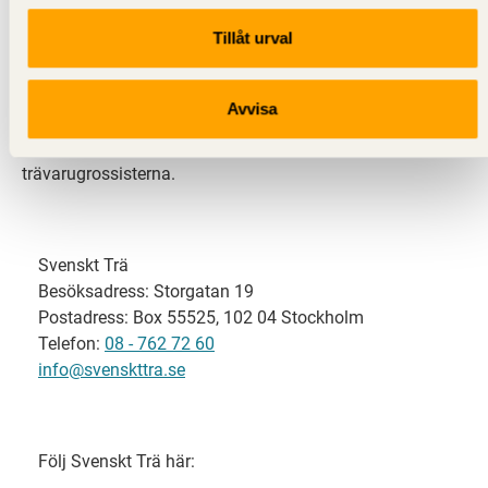
Tillåt urval
Svenskt Trä representerar svensk sågverksindustri
och är en del av branschorganisationen
Skogsindustrierna. Svenskt Trä företräder också
Avvisa
svensk limträ-, KL-trä- och förpackningsindustri samt
har ett nära samarbete med svensk bygghandel och
trävarugrossisterna.
Svenskt Trä
Besöksadress: Storgatan 19
Postadress: Box 55525, 102 04 Stockholm
Telefon:
08 - 762 72 60
info@svenskttra.se
Följ Svenskt Trä här: