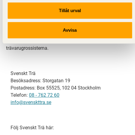
Tillåt urval
Svenskt Trä representerar svensk sågverksindustri
och är en del av branschorganisationen
Skogsindustrierna. Svenskt Trä företräder också
Avvisa
svensk limträ-, KL-trä- och förpackningsindustri samt
har ett nära samarbete med svensk bygghandel och
trävarugrossisterna.
Svenskt Trä
Besöksadress: Storgatan 19
Postadress: Box 55525, 102 04 Stockholm
Telefon:
08 - 762 72 60
info@svenskttra.se
Följ Svenskt Trä här: