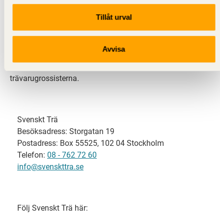
Tillåt urval
Svenskt Trä representerar svensk sågverksindustri
och är en del av branschorganisationen
Skogsindustrierna. Svenskt Trä företräder också
Avvisa
svensk limträ-, KL-trä- och förpackningsindustri samt
har ett nära samarbete med svensk bygghandel och
trävarugrossisterna.
Svenskt Trä
Besöksadress: Storgatan 19
Postadress: Box 55525, 102 04 Stockholm
Telefon:
08 - 762 72 60
info@svenskttra.se
Följ Svenskt Trä här: