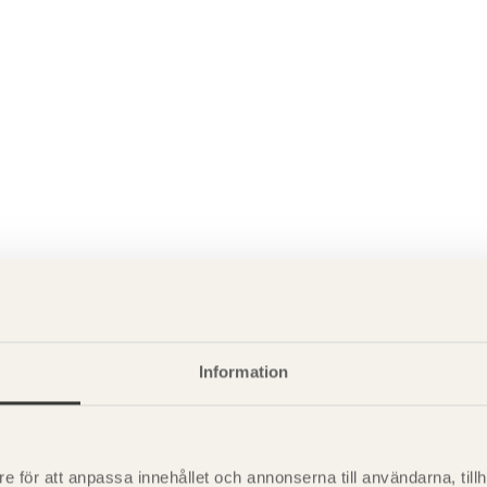
P
Information
är svensk sågverksnärings
i
t beskriva träprodukter och deras
e för att anpassa innehållet och annonserna till användarna, tillh