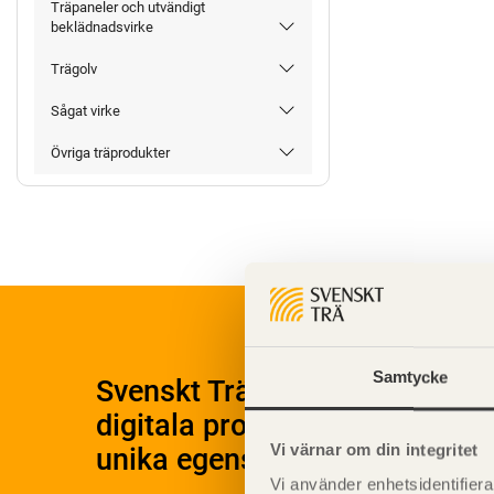
Träpaneler och utvändigt
beklädnadsvirke
Trägolv
Sågat virke
Övriga träprodukter
Samtycke
Svenskt Träs Produktkatalog 
digitala produktkatalog för at
Vi värnar om din integritet
unika egenskaper.
Vi använder enhetsidentifierar