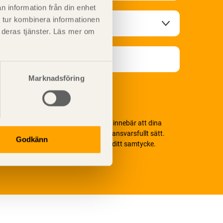
n information från din enhet
 tur kombinera informationen
t deras tjänster. Läs mer om
Marknadsföring
i värnar om personlig integritet vilket innebär att dina
ersonuppgifter alltid hanteras på ett ansvarsfullt sätt.
Godkänn
enom att klicka på skicka lämnar du ditt samtycke.
äs vår
integritetspolicy.