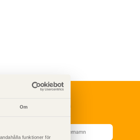
renumerera på Svenskt Träs
Om
nformationsutskick!
andahålla funktioner för