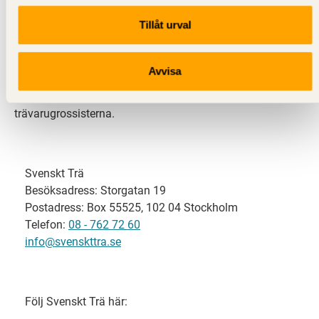
Tillåt urval
Svenskt Trä representerar svensk sågverksindustri
och är en del av branschorganisationen
Skogsindustrierna. Svenskt Trä företräder också
Avvisa
svensk limträ-, KL-trä- och förpackningsindustri samt
har ett nära samarbete med svensk bygghandel och
trävarugrossisterna.
Svenskt Trä
Besöksadress: Storgatan 19
Postadress: Box 55525, 102 04 Stockholm
Telefon:
08 - 762 72 60
info@svenskttra.se
Följ Svenskt Trä här: