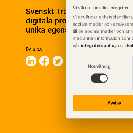
Vi värnar om din integritet
Svenskt Träs Produktkatalog 
Vi använder enhetsidentifierar
digitala produktkatalog för at
sociala medier och analysera 
unika egenskaper.
till de sociala medier och a
med annan information som du 
vår
integritetspolicy
och
ka
Dela på
Samtyckesval
Nödvändig
Avvisa