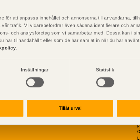
P
är svensk sågverksnärings
i
e för att anpassa innehållet och annonserna till användarna, tillh
t beskriva träprodukter och deras
vår trafik. Vi vidarebefordrar även sådana identifierare och anna
nnons- och analysföretag som vi samarbetar med. Dessa kan i sin
har tillhandahållit eller som de har samlat in när du har använ
kpolicy
.
Inställningar
Statistik
Tillåt urval
V
p
G
L