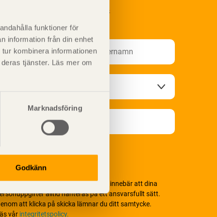
renumerera på Svenskt Träs
nformationsutskick!
andahålla funktioner för
n information från din enhet
 tur kombinera informationen
t deras tjänster. Läs mer om
Marknadsföring
Godkänn
i värnar om personlig integritet vilket innebär att dina
ersonuppgifter alltid hanteras på ett ansvarsfullt sätt.
enom att klicka på skicka lämnar du ditt samtycke.
äs vår
integritetspolicy.