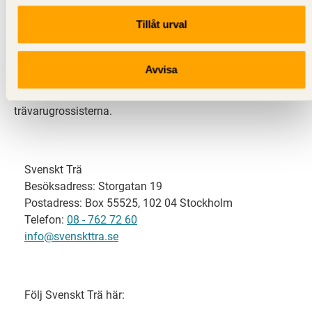
Tillåt urval
Svenskt Trä representerar svensk sågverksindustri
och är en del av branschorganisationen
Skogsindustrierna. Svenskt Trä företräder också
Avvisa
svensk limträ-, KL-trä- och förpackningsindustri samt
har ett nära samarbete med svensk bygghandel och
trävarugrossisterna.
Svenskt Trä
Besöksadress: Storgatan 19
Postadress: Box 55525, 102 04 Stockholm
Telefon:
08 - 762 72 60
info@svenskttra.se
Följ Svenskt Trä här: