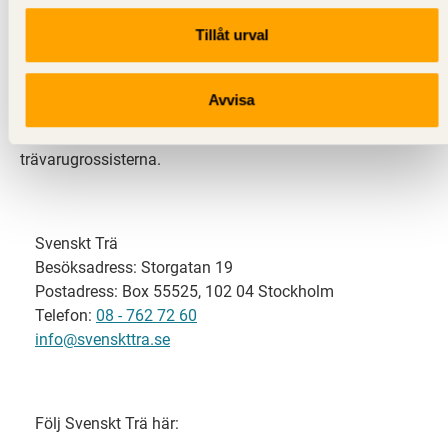
Tillåt urval
Svenskt Trä representerar svensk sågverksindustri
och är en del av branschorganisationen
Skogsindustrierna. Svenskt Trä företräder också
Avvisa
svensk limträ-, KL-trä- och förpackningsindustri samt
har ett nära samarbete med svensk bygghandel och
trävarugrossisterna.
Svenskt Trä
Besöksadress: Storgatan 19
Postadress: Box 55525, 102 04 Stockholm
Telefon:
08 - 762 72 60
info@svenskttra.se
Följ Svenskt Trä här: