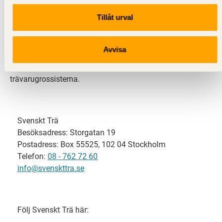
Tillåt urval
Svenskt Trä representerar svensk sågverksindustri
och är en del av branschorganisationen
Skogsindustrierna. Svenskt Trä företräder också
Avvisa
svensk limträ-, KL-trä- och förpackningsindustri samt
har ett nära samarbete med svensk bygghandel och
trävarugrossisterna.
Svenskt Trä
Besöksadress: Storgatan 19
Postadress: Box 55525, 102 04 Stockholm
Telefon:
08 - 762 72 60
info@svenskttra.se
Följ Svenskt Trä här: