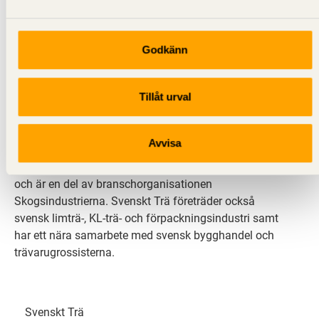
Godkänn
Svenskt Trä sprider kunskap om trä, träprodukter och
Tillåt urval
träbyggande för att främja ett hållbart samhälle och
en livskraftig sågverksnäring. Det gör vi genom att
inspirera, utbilda och driva teknisk utveckling.
Avvisa
Svenskt Trä representerar svensk sågverksindustri
och är en del av branschorganisationen
Skogsindustrierna. Svenskt Trä företräder också
svensk limträ-, KL-trä- och förpackningsindustri samt
har ett nära samarbete med svensk bygghandel och
trävarugrossisterna.
Svenskt Trä