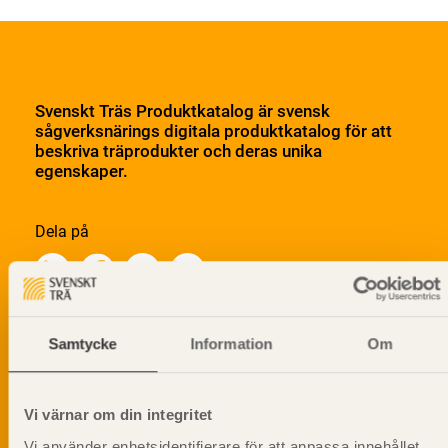
Svenskt Träs Produktkatalog är svensk
sågverksnärings digitala produktkatalog för att
beskriva träprodukter och deras unika
egenskaper.
Dela på
Samtycke
Information
Om
Prenumerera på Svenskt Träs
informationsutskick!
Vi värnar om din integritet
Vi använder enhetsidentifierare för att anpassa innehållet