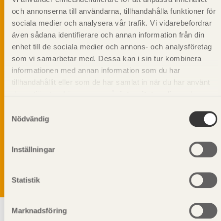
och annonserna till användarna, tillhandahålla funktioner för
sociala medier och analysera vår trafik. Vi vidarebefordrar
även sådana identifierare och annan information från din
enhet till de sociala medier och annons- och analysföretag
som vi samarbetar med. Dessa kan i sin tur kombinera
informationen med annan information som du har
tillhandahållit eller som de har samlat in när du har använt
deras tjänster. Läs mer om vår
integritetspolicy
och
kakpolicy
.
Samtyckesval
Nödvändig
Vi värnar om personlig integritet vilket innebär att dina
personuppgifter alltid hanteras på ett ansvarsfullt sätt.
Genom att klicka på skicka lämnar du ditt samtycke.
Inställningar
Läs vår
integritetspolicy.
Statistik
Marknadsföring