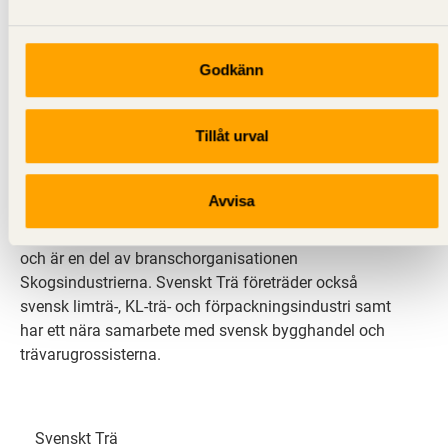
Godkänn
Svenskt Trä sprider kunskap om trä, träprodukter och
Tillåt urval
träbyggande för att främja ett hållbart samhälle och
en livskraftig sågverksnäring. Det gör vi genom att
inspirera, utbilda och driva teknisk utveckling.
Avvisa
Svenskt Trä representerar svensk sågverksindustri
och är en del av branschorganisationen
Skogsindustrierna. Svenskt Trä företräder också
svensk limträ-, KL-trä- och förpackningsindustri samt
har ett nära samarbete med svensk bygghandel och
trävarugrossisterna.
Svenskt Trä