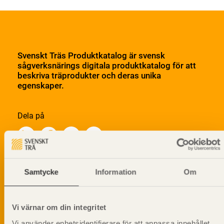
Svenskt Träs Produktkatalog är svensk
sågverksnärings digitala produktkatalog för att
beskriva träprodukter och deras unika
egenskaper.
Dela på
Samtycke
Information
Om
Prenumerera på Svenskt Träs
informationsutskick!
Vi värnar om din integritet
Vi använder enhetsidentifierare för att anpassa innehållet