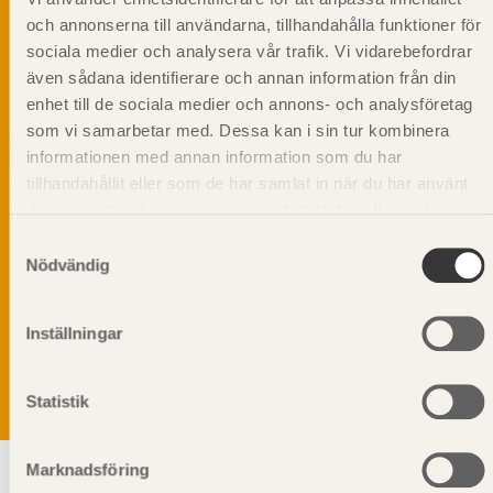
och annonserna till användarna, tillhandahålla funktioner för
sociala medier och analysera vår trafik. Vi vidarebefordrar
även sådana identifierare och annan information från din
enhet till de sociala medier och annons- och analysföretag
som vi samarbetar med. Dessa kan i sin tur kombinera
informationen med annan information som du har
tillhandahållit eller som de har samlat in när du har använt
deras tjänster. Läs mer om vår
integritetspolicy
och
kakpolicy
.
Samtyckesval
Nödvändig
Vi värnar om personlig integritet vilket innebär att dina
personuppgifter alltid hanteras på ett ansvarsfullt sätt.
Genom att klicka på skicka lämnar du ditt samtycke.
Inställningar
Läs vår
integritetspolicy.
Statistik
Marknadsföring