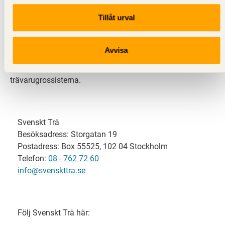
Tillåt urval
Svenskt Trä representerar svensk sågverksindustri
och är en del av branschorganisationen
Skogsindustrierna. Svenskt Trä företräder också
Avvisa
svensk limträ-, KL-trä- och förpackningsindustri samt
har ett nära samarbete med svensk bygghandel och
trävarugrossisterna.
Svenskt Trä
Besöksadress: Storgatan 19
Postadress: Box 55525, 102 04 Stockholm
Telefon:
08 - 762 72 60
info@svenskttra.se
Följ Svenskt Trä här: