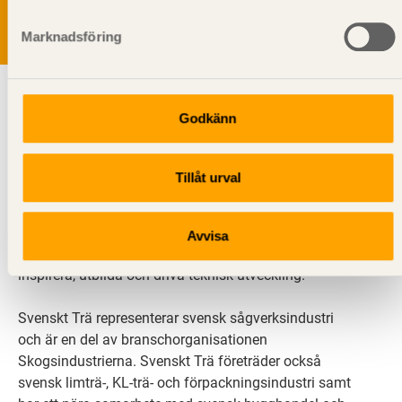
Marknadsföring
Godkänn
Tillåt urval
Svenskt Trä sprider kunskap om trä, träprodukter och
träbyggande för att främja ett hållbart samhälle och
Avvisa
en livskraftig sågverksnäring. Det gör vi genom att
inspirera, utbilda och driva teknisk utveckling.
Svenskt Trä representerar svensk sågverksindustri
och är en del av branschorganisationen
Skogsindustrierna. Svenskt Trä företräder också
svensk limträ-, KL-trä- och förpackningsindustri samt