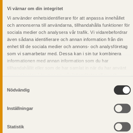
Prenumerera på Svenskt Träs
Vi värnar om din integritet
informationsutskick!
Vi använder enhetsidentifierare för att anpassa innehållet
och annonserna till användarna, tillhandahålla funktioner för
sociala medier och analysera vår trafik. Vi vidarebefordrar
även sådana identifierare och annan information från din
enhet till de sociala medier och annons- och analysföretag
som vi samarbetar med. Dessa kan i sin tur kombinera
informationen med annan information som du har
tillhandahållit eller som de har samlat in när du har använt
deras tjänster. Läs mer om vår
integritetspolicy
och
kakpolicy
.
Samtyckesval
Nödvändig
Inställningar
Vi värnar om personlig integritet vilket innebär att dina
personuppgifter alltid hanteras på ett ansvarsfullt sätt.
Genom att klicka på skicka lämnar du ditt samtycke.
Statistik
Läs vår
integritetspolicy.