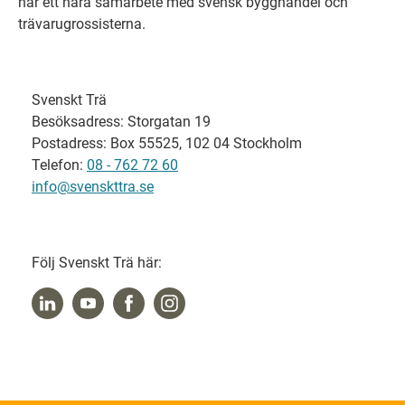
har ett nära samarbete med svensk bygghandel och
trävarugrossisterna.
Svenskt Trä
Besöksadress: Storgatan 19
Postadress: Box 55525, 102 04 Stockholm
Telefon:
08 - 762 72 60
info@svenskttra.se
Följ Svenskt Trä här: