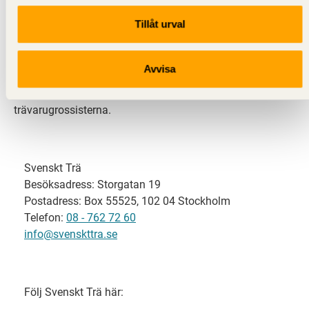
Tillåt urval
Svenskt Trä representerar svensk sågverksindustri
och är en del av branschorganisationen
Skogsindustrierna. Svenskt Trä företräder också
Avvisa
svensk limträ-, KL-trä- och förpackningsindustri samt
har ett nära samarbete med svensk bygghandel och
trävarugrossisterna.
Svenskt Trä
Besöksadress: Storgatan 19
Postadress: Box 55525, 102 04 Stockholm
Telefon:
08 - 762 72 60
info@svenskttra.se
Följ Svenskt Trä här: