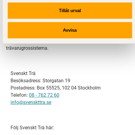
Tillåt urval
Svenskt Trä representerar svensk sågverksindustri
och är en del av branschorganisationen
Skogsindustrierna. Svenskt Trä företräder också
Avvisa
svensk limträ-, KL-trä- och förpackningsindustri samt
har ett nära samarbete med svensk bygghandel och
trävarugrossisterna.
Svenskt Trä
Besöksadress: Storgatan 19
Postadress: Box 55525, 102 04 Stockholm
Telefon:
08 - 762 72 60
info@svenskttra.se
Följ Svenskt Trä här: