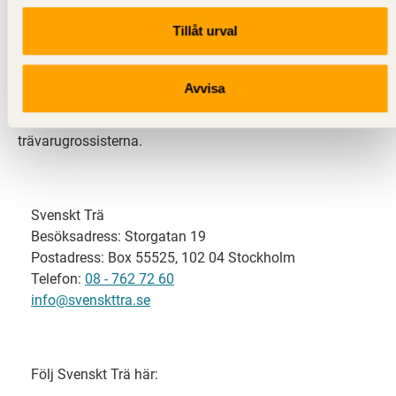
Tillåt urval
Svenskt Trä representerar svensk sågverksindustri
och är en del av branschorganisationen
Skogsindustrierna. Svenskt Trä företräder också
Avvisa
svensk limträ-, KL-trä- och förpackningsindustri samt
har ett nära samarbete med svensk bygghandel och
trävarugrossisterna.
Svenskt Trä
Besöksadress: Storgatan 19
Postadress: Box 55525, 102 04 Stockholm
Telefon:
08 - 762 72 60
info@svenskttra.se
Följ Svenskt Trä här: