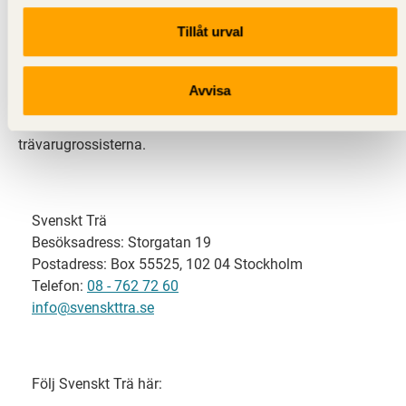
Tillåt urval
Svenskt Trä representerar svensk sågverksindustri
och är en del av branschorganisationen
Skogsindustrierna. Svenskt Trä företräder också
Avvisa
svensk limträ-, KL-trä- och förpackningsindustri samt
har ett nära samarbete med svensk bygghandel och
trävarugrossisterna.
Svenskt Trä
Besöksadress: Storgatan 19
Postadress: Box 55525, 102 04 Stockholm
Telefon:
08 - 762 72 60
info@svenskttra.se
Följ Svenskt Trä här: