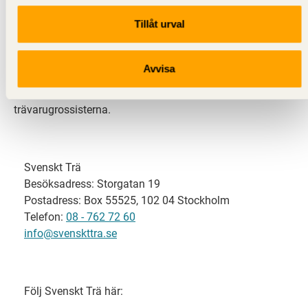
Tillåt urval
Svenskt Trä representerar svensk sågverksindustri
och är en del av branschorganisationen
Skogsindustrierna. Svenskt Trä företräder också
Avvisa
svensk limträ-, KL-trä- och förpackningsindustri samt
har ett nära samarbete med svensk bygghandel och
trävarugrossisterna.
Svenskt Trä
Besöksadress: Storgatan 19
Postadress: Box 55525, 102 04 Stockholm
Telefon:
08 - 762 72 60
info@svenskttra.se
Följ Svenskt Trä här: