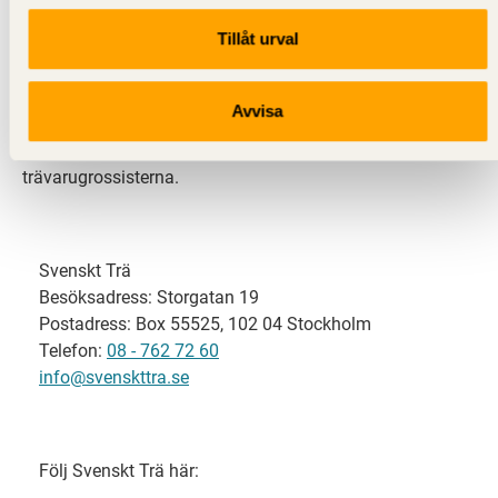
Tillåt urval
Svenskt Trä representerar svensk sågverksindustri
och är en del av branschorganisationen
Skogsindustrierna. Svenskt Trä företräder också
Avvisa
svensk limträ-, KL-trä- och förpackningsindustri samt
har ett nära samarbete med svensk bygghandel och
trävarugrossisterna.
Svenskt Trä
Besöksadress: Storgatan 19
Postadress: Box 55525, 102 04 Stockholm
Telefon:
08 - 762 72 60
info@svenskttra.se
Följ Svenskt Trä här: