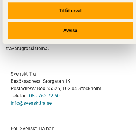
Tillåt urval
Svenskt Trä representerar svensk sågverksindustri
och är en del av branschorganisationen
Skogsindustrierna. Svenskt Trä företräder också
Avvisa
svensk limträ-, KL-trä- och förpackningsindustri samt
har ett nära samarbete med svensk bygghandel och
trävarugrossisterna.
Svenskt Trä
Besöksadress: Storgatan 19
Postadress: Box 55525, 102 04 Stockholm
Telefon:
08 - 762 72 60
info@svenskttra.se
Följ Svenskt Trä här: