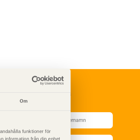
renumerera på Svenskt Träs
nformationsutskick!
Om
andahålla funktioner för
n information från din enhet