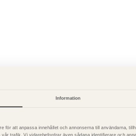
P
är svensk sågverksnärings
i
Information
t beskriva träprodukter och deras
e för att anpassa innehållet och annonserna till användarna, tillh
vår trafik. Vi vidarebefordrar även sådana identifierare och anna