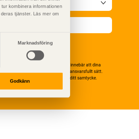
 tur kombinera informationen
t deras tjänster. Läs mer om
Marknadsföring
i värnar om personlig integritet vilket innebär att dina
ersonuppgifter alltid hanteras på ett ansvarsfullt sätt.
enom att klicka på skicka lämnar du ditt samtycke.
Godkänn
äs vår
integritetspolicy.