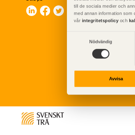
till de sociala medier och a
med annan information som du 
vår
integritetspolicy
och
ka
Samtyckesval
Nödvändig
Avvisa