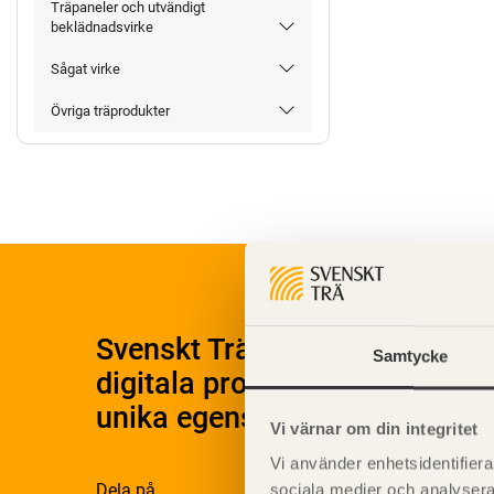
Träpaneler och utvändigt
beklädnadsvirke
Sågat virke
Övriga träprodukter
Svenskt Träs Produktkatalog 
Samtycke
digitala produktkatalog för at
unika egenskaper.
Vi värnar om din integritet
Vi använder enhetsidentifierar
Dela på
sociala medier och analysera 