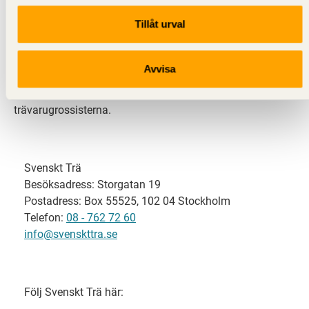
Tillåt urval
Svenskt Trä representerar svensk sågverksindustri
och är en del av branschorganisationen
Skogsindustrierna. Svenskt Trä företräder också
Avvisa
svensk limträ-, KL-trä- och förpackningsindustri samt
har ett nära samarbete med svensk bygghandel och
trävarugrossisterna.
Svenskt Trä
Besöksadress: Storgatan 19
Postadress: Box 55525, 102 04 Stockholm
Telefon:
08 - 762 72 60
info@svenskttra.se
Följ Svenskt Trä här: