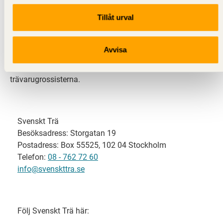
Tillåt urval
Svenskt Trä representerar svensk sågverksindustri
och är en del av branschorganisationen
Skogsindustrierna. Svenskt Trä företräder också
Avvisa
svensk limträ-, KL-trä- och förpackningsindustri samt
har ett nära samarbete med svensk bygghandel och
trävarugrossisterna.
Svenskt Trä
Besöksadress: Storgatan 19
Postadress: Box 55525, 102 04 Stockholm
Telefon:
08 - 762 72 60
info@svenskttra.se
Följ Svenskt Trä här: