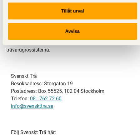
Tillåt urval
Svenskt Trä representerar svensk sågverksindustri
och är en del av branschorganisationen
Skogsindustrierna. Svenskt Trä företräder också
Avvisa
svensk limträ-, KL-trä- och förpackningsindustri samt
har ett nära samarbete med svensk bygghandel och
trävarugrossisterna.
Svenskt Trä
Besöksadress: Storgatan 19
Postadress: Box 55525, 102 04 Stockholm
Telefon:
08 - 762 72 60
info@svenskttra.se
Följ Svenskt Trä här: