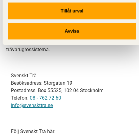
Tillåt urval
Svenskt Trä representerar svensk sågverksindustri
och är en del av branschorganisationen
Skogsindustrierna. Svenskt Trä företräder också
Avvisa
svensk limträ-, KL-trä- och förpackningsindustri samt
har ett nära samarbete med svensk bygghandel och
trävarugrossisterna.
Svenskt Trä
Besöksadress: Storgatan 19
Postadress: Box 55525, 102 04 Stockholm
Telefon:
08 - 762 72 60
info@svenskttra.se
Följ Svenskt Trä här: