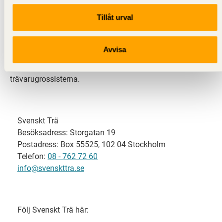
Tillåt urval
Svenskt Trä representerar svensk sågverksindustri
och är en del av branschorganisationen
Skogsindustrierna. Svenskt Trä företräder också
Avvisa
svensk limträ-, KL-trä- och förpackningsindustri samt
har ett nära samarbete med svensk bygghandel och
trävarugrossisterna.
Svenskt Trä
Besöksadress: Storgatan 19
Postadress: Box 55525, 102 04 Stockholm
Telefon:
08 - 762 72 60
info@svenskttra.se
Följ Svenskt Trä här: