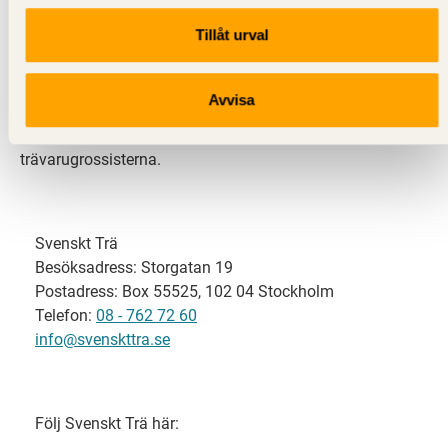
Tillåt urval
Svenskt Trä representerar svensk sågverksindustri
och är en del av branschorganisationen
Skogsindustrierna. Svenskt Trä företräder också
Avvisa
svensk limträ-, KL-trä- och förpackningsindustri samt
har ett nära samarbete med svensk bygghandel och
trävarugrossisterna.
Svenskt Trä
Besöksadress: Storgatan 19
Postadress: Box 55525, 102 04 Stockholm
Telefon:
08 - 762 72 60
info@svenskttra.se
Följ Svenskt Trä här: