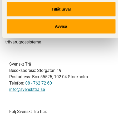
Tillåt urval
Svenskt Trä representerar svensk sågverksindustri
och är en del av branschorganisationen
Skogsindustrierna. Svenskt Trä företräder också
Avvisa
svensk limträ-, KL-trä- och förpackningsindustri samt
har ett nära samarbete med svensk bygghandel och
trävarugrossisterna.
Svenskt Trä
Besöksadress: Storgatan 19
Postadress: Box 55525, 102 04 Stockholm
Telefon:
08 - 762 72 60
info@svenskttra.se
Följ Svenskt Trä här: