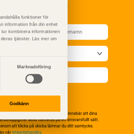
renumerera på Svenskt Träs
nformationsutskick!
andahålla funktioner för
n information från din enhet
 tur kombinera informationen
t deras tjänster. Läs mer om
Marknadsföring
Godkänn
i värnar om personlig integritet vilket innebär att dina
ersonuppgifter alltid hanteras på ett ansvarsfullt sätt.
enom att klicka på skicka lämnar du ditt samtycke.
äs vår
integritetspolicy.