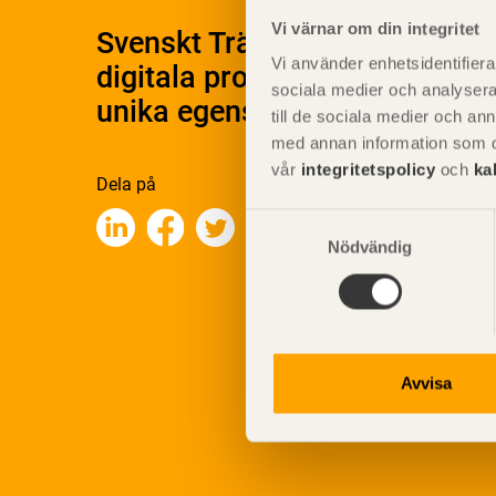
Vi värnar om din integritet
Svenskt Träs Produktkatalog 
Vi använder enhetsidentifierar
digitala produktkatalog för at
sociala medier och analysera 
unika egenskaper.
till de sociala medier och a
med annan information som du 
vår
integritetspolicy
och
ka
Dela på
Samtyckesval
Nödvändig
Avvisa