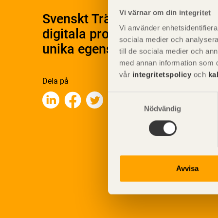
Vi värnar om din integritet
Svenskt Träs Produktkatalog 
Vi använder enhetsidentifierar
digitala produktkatalog för at
sociala medier och analysera 
unika egenskaper.
till de sociala medier och a
med annan information som du 
vår
integritetspolicy
och
ka
Dela på
Samtyckesval
Nödvändig
Avvisa