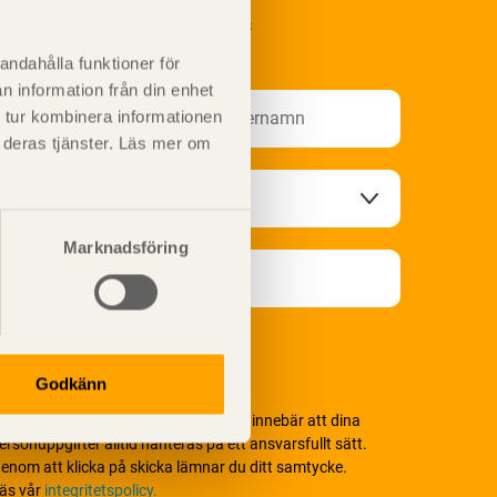
renumerera på Svenskt Träs
nformationsutskick!
andahålla funktioner för
n information från din enhet
 tur kombinera informationen
t deras tjänster. Läs mer om
Marknadsföring
Godkänn
i värnar om personlig integritet vilket innebär att dina
ersonuppgifter alltid hanteras på ett ansvarsfullt sätt.
enom att klicka på skicka lämnar du ditt samtycke.
äs vår
integritetspolicy.