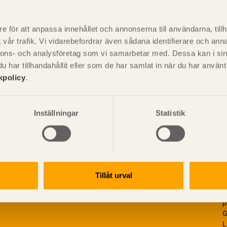
P
är svensk sågverksnärings
i
e för att anpassa innehållet och annonserna till användarna, tillh
t beskriva träprodukter och deras
vår trafik. Vi vidarebefordrar även sådana identifierare och anna
nnons- och analysföretag som vi samarbetar med. Dessa kan i sin
har tillhandahållit eller som de har samlat in när du har använ
kpolicy
.
Inställningar
Statistik
Tillåt urval
V
p
G
L