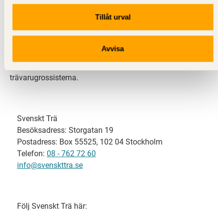
Tillåt urval
Svenskt Trä representerar svensk sågverksindustri
och är en del av branschorganisationen
Skogsindustrierna. Svenskt Trä företräder också
Avvisa
svensk limträ-, KL-trä- och förpackningsindustri samt
har ett nära samarbete med svensk bygghandel och
trävarugrossisterna.
Svenskt Trä
Besöksadress: Storgatan 19
Postadress: Box 55525, 102 04 Stockholm
Telefon:
08 - 762 72 60
info@svenskttra.se
Följ Svenskt Trä här: