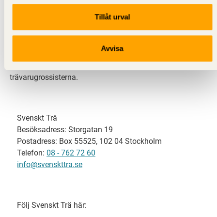
Tillåt urval
Svenskt Trä representerar svensk sågverksindustri
och är en del av branschorganisationen
Skogsindustrierna. Svenskt Trä företräder också
Avvisa
svensk limträ-, KL-trä- och förpackningsindustri samt
har ett nära samarbete med svensk bygghandel och
trävarugrossisterna.
Svenskt Trä
Besöksadress: Storgatan 19
Postadress: Box 55525, 102 04 Stockholm
Telefon:
08 - 762 72 60
info@svenskttra.se
Följ Svenskt Trä här: