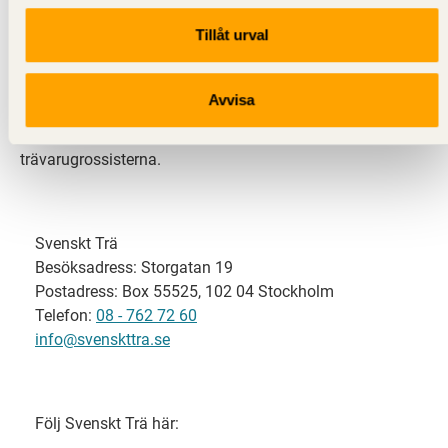
Tillåt urval
Svenskt Trä representerar svensk sågverksindustri
och är en del av branschorganisationen
Skogsindustrierna. Svenskt Trä företräder också
Avvisa
svensk limträ-, KL-trä- och förpackningsindustri samt
har ett nära samarbete med svensk bygghandel och
trävarugrossisterna.
Svenskt Trä
Besöksadress: Storgatan 19
Postadress: Box 55525, 102 04 Stockholm
Telefon:
08 - 762 72 60
info@svenskttra.se
Följ Svenskt Trä här: