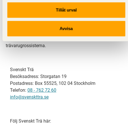
Tillåt urval
Svenskt Trä representerar svensk sågverksindustri
och är en del av branschorganisationen
Skogsindustrierna. Svenskt Trä företräder också
Avvisa
svensk limträ-, KL-trä- och förpackningsindustri samt
har ett nära samarbete med svensk bygghandel och
trävarugrossisterna.
Svenskt Trä
Besöksadress: Storgatan 19
Postadress: Box 55525, 102 04 Stockholm
Telefon:
08 - 762 72 60
info@svenskttra.se
Följ Svenskt Trä här: