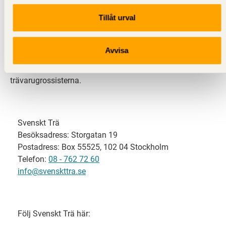
Tillåt urval
Svenskt Trä representerar svensk sågverksindustri
och är en del av branschorganisationen
Skogsindustrierna. Svenskt Trä företräder också
Avvisa
svensk limträ-, KL-trä- och förpackningsindustri samt
har ett nära samarbete med svensk bygghandel och
trävarugrossisterna.
Svenskt Trä
Besöksadress: Storgatan 19
Postadress: Box 55525, 102 04 Stockholm
Telefon:
08 - 762 72 60
info@svenskttra.se
Följ Svenskt Trä här: