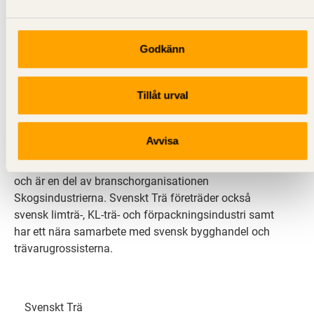
Godkänn
Svenskt Trä sprider kunskap om trä, träprodukter och
Tillåt urval
träbyggande för att främja ett hållbart samhälle och
en livskraftig sågverksnäring. Det gör vi genom att
inspirera, utbilda och driva teknisk utveckling.
Avvisa
Svenskt Trä representerar svensk sågverksindustri
och är en del av branschorganisationen
Skogsindustrierna. Svenskt Trä företräder också
svensk limträ-, KL-trä- och förpackningsindustri samt
har ett nära samarbete med svensk bygghandel och
trävarugrossisterna.
Svenskt Trä