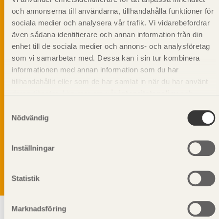
och annonserna till användarna, tillhandahålla funktioner för
sociala medier och analysera vår trafik. Vi vidarebefordrar
även sådana identifierare och annan information från din
enhet till de sociala medier och annons- och analysföretag
som vi samarbetar med. Dessa kan i sin tur kombinera
informationen med annan information som du har
tillhandahållit eller som de har samlat in när du har använt
deras tjänster. Läs mer om vår
integritetspolicy
och
kakpolicy
.
Samtyckesval
Nödvändig
Vi värnar om personlig integritet vilket innebär att dina
personuppgifter alltid hanteras på ett ansvarsfullt sätt.
Genom att klicka på skicka lämnar du ditt samtycke.
Inställningar
Läs vår
integritetspolicy.
Statistik
Marknadsföring