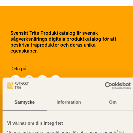
Svenskt Träs Produktkatalog är svensk
sågverksnärings digitala produktkatalog för att
beskriva träprodukter och deras unika
egenskaper.
Dela på
Samtycke
Information
Om
Prenumerera på Svenskt Träs
informationsutskick!
Vi värnar om din integritet
Vi använder enhetsidentifierare för att anpassa innehållet