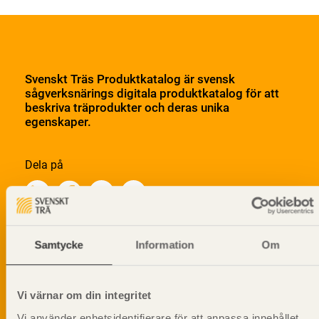
Svenskt Träs Produktkatalog är svensk
sågverksnärings digitala produktkatalog för att
beskriva träprodukter och deras unika
egenskaper.
Dela på
Samtycke
Information
Om
Prenumerera på Svenskt Träs
informationsutskick!
Vi värnar om din integritet
Vi använder enhetsidentifierare för att anpassa innehållet