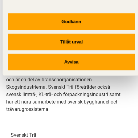
Godkänn
Svenskt Trä sprider kunskap om trä, träprodukter och
Tillåt urval
träbyggande för att främja ett hållbart samhälle och
en livskraftig sågverksnäring. Det gör vi genom att
inspirera, utbilda och driva teknisk utveckling.
Avvisa
Svenskt Trä representerar svensk sågverksindustri
och är en del av branschorganisationen
Skogsindustrierna. Svenskt Trä företräder också
svensk limträ-, KL-trä- och förpackningsindustri samt
har ett nära samarbete med svensk bygghandel och
trävarugrossisterna.
Svenskt Trä