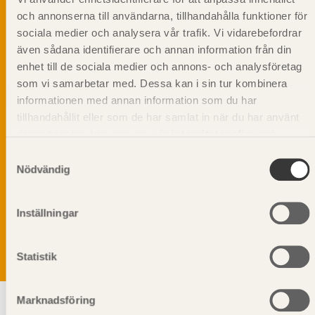
och annonserna till användarna, tillhandahålla funktioner för
sociala medier och analysera vår trafik. Vi vidarebefordrar
även sådana identifierare och annan information från din
enhet till de sociala medier och annons- och analysföretag
som vi samarbetar med. Dessa kan i sin tur kombinera
informationen med annan information som du har
tillhandahållit eller som de har samlat in när du har använt
deras tjänster. Läs mer om vår
integritetspolicy
och
kakpolicy
.
Samtyckesval
Nödvändig
Vi värnar om personlig integritet vilket innebär att dina
personuppgifter alltid hanteras på ett ansvarsfullt sätt.
Genom att klicka på skicka lämnar du ditt samtycke.
Inställningar
Läs vår
integritetspolicy.
Statistik
Marknadsföring