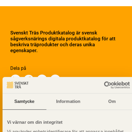
Svenskt Träs Produktkatalog är svensk
sågverksnärings digitala produktkatalog för att
beskriva träprodukter och deras unika
egenskaper.
Dela på
Samtycke
Information
Om
Prenumerera på Svenskt Träs
informationsutskick!
Vi värnar om din integritet
Vi använder enhetsidentifierare för att anpassa innehållet