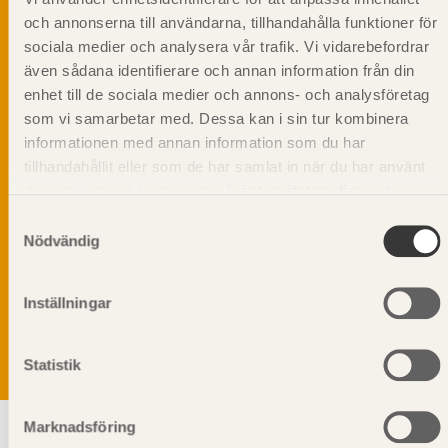
och annonserna till användarna, tillhandahålla funktioner för
sociala medier och analysera vår trafik. Vi vidarebefordrar
även sådana identifierare och annan information från din
enhet till de sociala medier och annons- och analysföretag
som vi samarbetar med. Dessa kan i sin tur kombinera
informationen med annan information som du har
tillhandahållit eller som de har samlat in när du har använt
deras tjänster. Läs mer om vår
integritetspolicy
och
kakpolicy
.
Samtyckesval
Nödvändig
Vi värnar om personlig integritet vilket innebär att dina
personuppgifter alltid hanteras på ett ansvarsfullt sätt.
Genom att klicka på skicka lämnar du ditt samtycke.
Inställningar
Läs vår
integritetspolicy.
Statistik
Marknadsföring