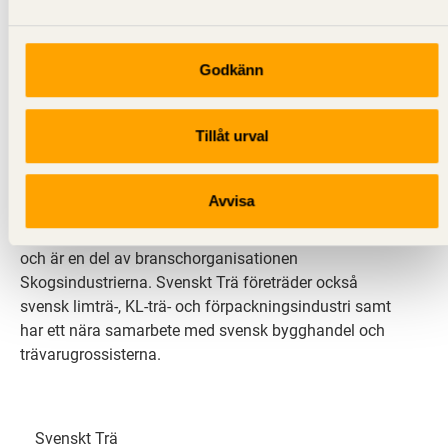
Godkänn
Svenskt Trä sprider kunskap om trä, träprodukter och
Tillåt urval
träbyggande för att främja ett hållbart samhälle och
en livskraftig sågverksnäring. Det gör vi genom att
inspirera, utbilda och driva teknisk utveckling.
Avvisa
Svenskt Trä representerar svensk sågverksindustri
och är en del av branschorganisationen
Skogsindustrierna. Svenskt Trä företräder också
svensk limträ-, KL-trä- och förpackningsindustri samt
har ett nära samarbete med svensk bygghandel och
trävarugrossisterna.
Svenskt Trä